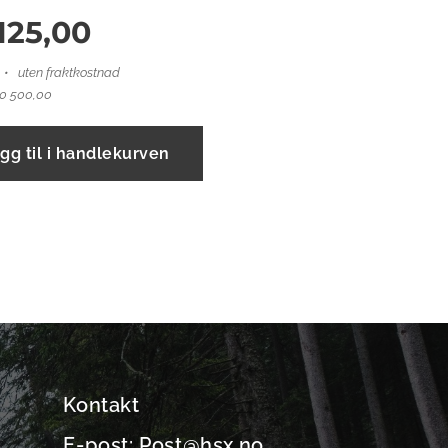
 125,00
uten fraktkostnad
10 500,00
gg til i handlekurven
Kontakt
E-post: Post@hsx.no