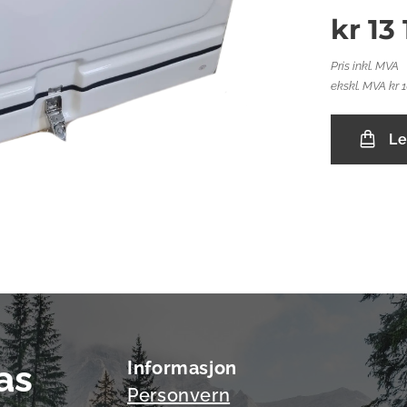
kr
13
Pris inkl. MVA
ekskl. MVA kr 
Le
as
Informasjon
Personvern