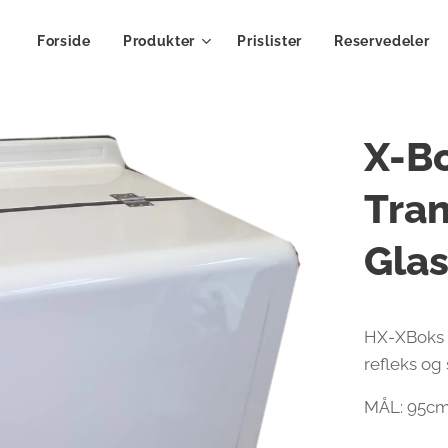
Forside
Produkter
Prislister
Reservedeler
X-B
Tran
Glas
HX-XBoks 
refleks og 
MÅL: 95cm