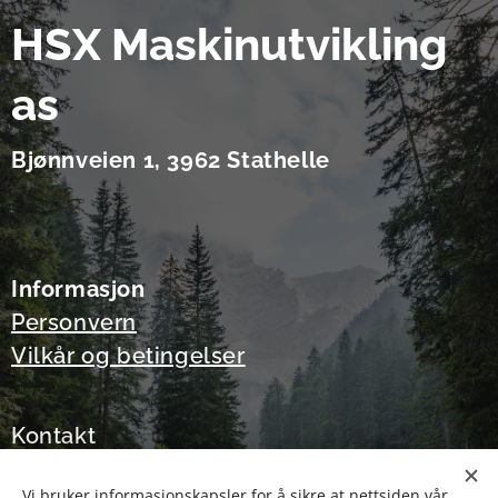
HSX Maskinutvikling
as
Bjønnveien 1, 3962 Stathelle
Informasjon
Personvern
Vilkår og betingelser
Kontakt
E-post: Post@hsx.no
Vi bruker informasjonskapsler for å sikre at nettsiden vår