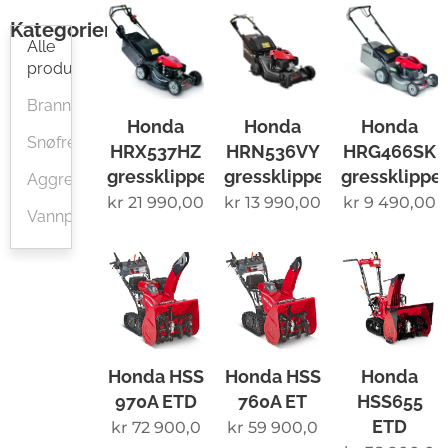
Kategorier
Alle
produkter
Brannslukking
Honda
Honda
Honda
Snøfreser
HRX537HZ
HRN536VY
HRG466SK
gressklipper
gressklipper
gressklippe
Aggregat
kr
21 990,00
kr
13 990,00
kr
9 490,00
Vannpumper
Honda HSS
Honda HSS
Honda
970A ETD
760A ET
HSS655
ETD
kr
72 900,0
kr
59 900,0