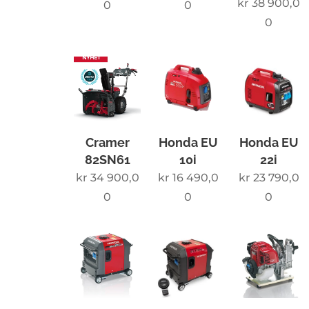
kr
38 900,0
0
0
0
Cramer
Honda EU
Honda EU
82SN61
10i
22i
kr
34 900,0
kr
16 490,0
kr
23 790,0
0
0
0