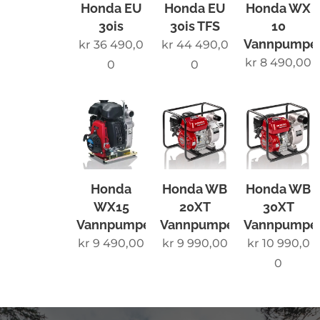
Honda EU
Honda EU
Honda WX
30is
30is TFS
10
Vannpumpe
kr
36 490,0
kr
44 490,0
kr
8 490,00
0
0
Honda
Honda WB
Honda WB
WX15
20XT
30XT
Vannpumpe
Vannpumpe
Vannpumpe
kr
9 490,00
kr
9 990,00
kr
10 990,0
0