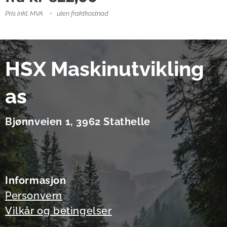
Pris inkl. MVA
uten fraktkostnad
HSX Maskinutvikling
as
Bjønnveien 1, 3962 Stathelle
Informasjon
Personvern
Vilkår og betingelser