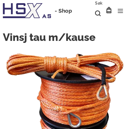
Søk
-
Shop
Vinsj tau m/kause