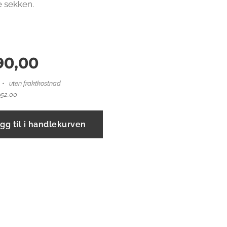
te sekken.
190,00
uten fraktkostnad
952,00
gg til i handlekurven