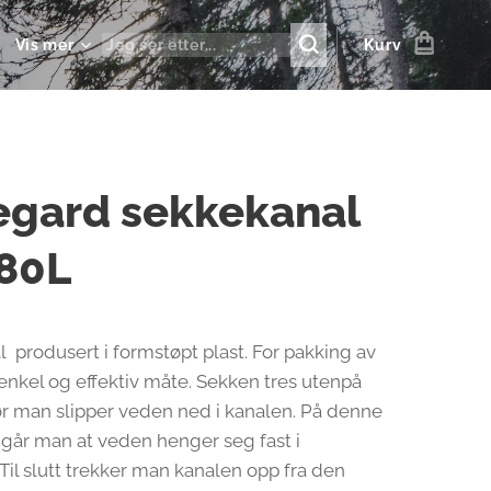
Vis mer
Kurv
egard sekkekanal
80L
 produsert i formstøpt plast. For pakking av
enkel og effektiv måte. Sekken tres utenpå
ør man slipper veden ned i kanalen. På denne
år man at veden henger seg fast i
 Til slutt trekker man kanalen opp fra den