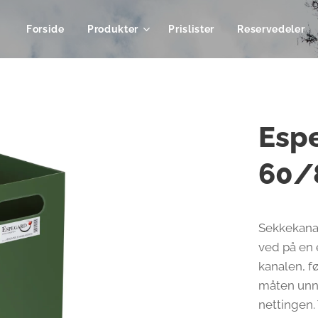
Forside
Produkter
Prislister
Reservedeler
Esp
60/
Sekkekanal
ved på en 
kanalen, f
måten unng
nettingen.