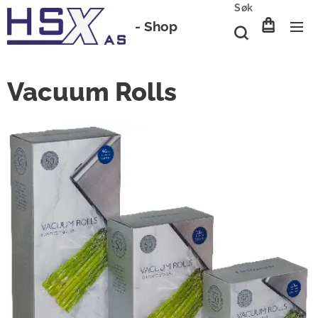
Søk
-
Shop
Vacuum Rolls