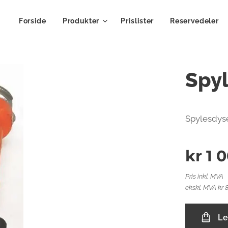
Forside
Produkter
Prislister
Reservedeler
Spy
Spylesdys
kr
1 
Pris inkl. MVA
ekskl. MVA kr 
Le