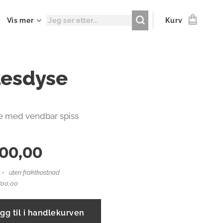
Vis mer
Kurv
lesdyse
e med vendbar spiss
000,00
uten fraktkostnad
800,00
gg til i handlekurven