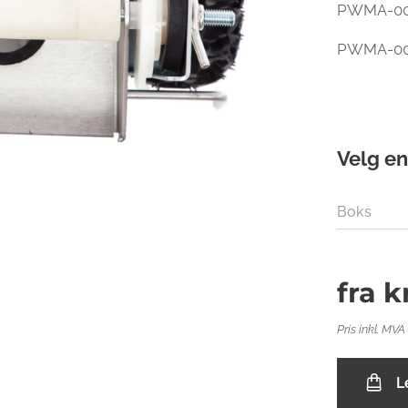
PWMA-000
PWMA-000
Velg en
Boks
fra
k
Pris inkl. MVA
L