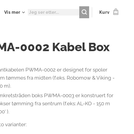
Vis mer
Kurv
A-0002 Kabel Box
ntkabelen PWMA-0002 er designet for spoler
m tømmes fra midten (f.eks. Robomow & Viking -
0 m).
kretstråden boks PWMA-0003 er konstruert for
kser tømming fra sentrum (f.eks: AL-KO - 150 m
00' ).
to varianter: