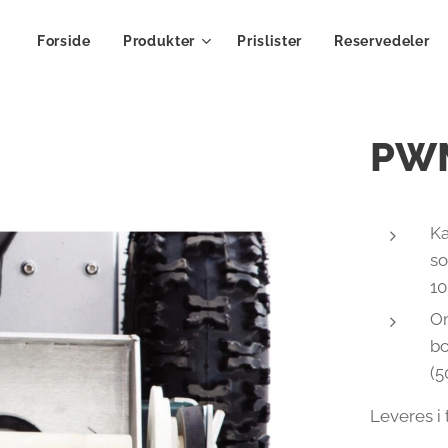
Forside
Produkter
Prislister
Reservedeler
PWM
Ka
so
10
Om
bo
(5
Leveres i 