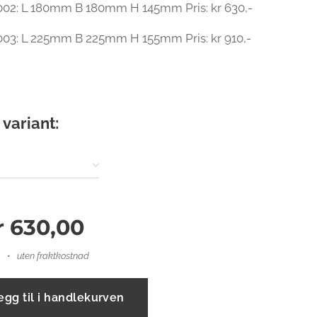
2: L 180mm B 180mm H 145mm Pris: kr 630,-
3: L 225mm B 225mm H 155mm Pris: kr 910,-
 variant:
r
630,00
uten fraktkostnad
egg til i handlekurven