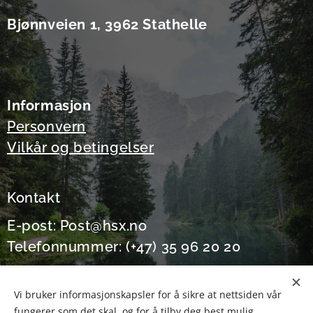
Bjønnveien 1, 3962 Stathelle
Informasjon
Personvern
Vilkår og betingelser
Kontakt
E-post: Post@hsx.no
Telefonnummer: (+47) 35 96 20 20
Vi bruker informasjonskapsler for å sikre at nettsiden vår
fungerer som det skal, og for å tilby deg best mulig