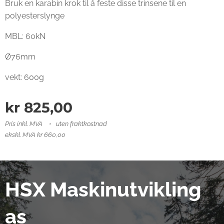
Bruk en karabin krok til å feste disse trinsene til en
polyesterslynge
MBL: 60kN
Ø76mm
vekt: 600g
kr
825,00
Pris inkl. MVA
uten fraktkostnad
ekskl. MVA kr 660,00
HSX Maskinutvikling
as