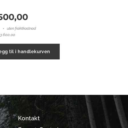
500,00
uten fraktkostnad
 3 600,00
egg til i handlekurven
Kontakt