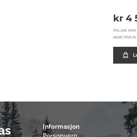
kr
4 
Pris inkl. MVA
ekskl. MVA kr
L
as
Informasjon
Personvern