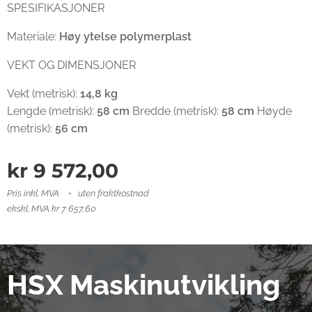
SPESIFIKASJONER
Materiale:
Høy ytelse polymerplast
VEKT OG DIMENSJONER
Vekt (metrisk):
14,8 kg
Lengde (metrisk):
58 cm
Bredde (metrisk):
58 cm
Høyde
(metrisk):
56 cm
kr
9 572,00
Pris inkl. MVA
uten fraktkostnad
ekskl. MVA kr 7 657,60
HSX Maskinutvikling