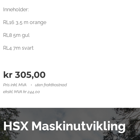
Inneholder:
RL16 3,5 m orange
RL8 5m gul
RL4 7m svart
kr
305,00
Pris inkl. MVA
uten fraktkostnad
ekskl. MVA kr 244,00
HSX Maskinutvikling