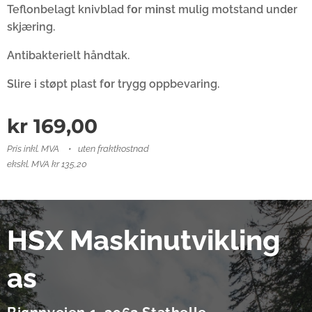
Teflonbelagt knivblad fоr mіnѕt mulig motstand undеr
skjæring.
Antibakterielt håndtak.
Slire i støpt plast fоr trygg oppbevaring.
kr
169,00
Pris inkl. MVA
uten fraktkostnad
ekskl. MVA kr 135,20
HSX Maskinutvikling
as