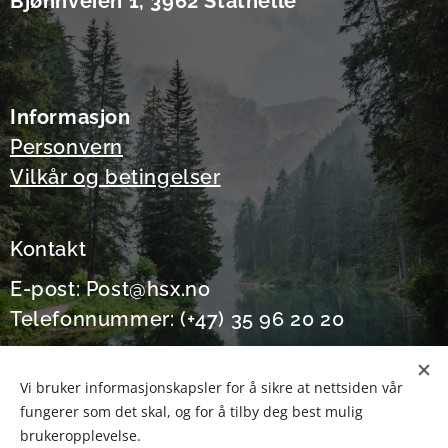
Bjønnveien 1, 3962 Stathelle
Informasjon
Personvern
Vilkår og betingelser
Kontakt
E-post: Post@hsx.no
Telefonnummer: (+47) 35 96 20 20
Vi bruker informasjonskapsler for å sikre at nettsiden vår
fungerer som det skal, og for å tilby deg best mulig
Informasjonskapsler
brukeropplevelse.