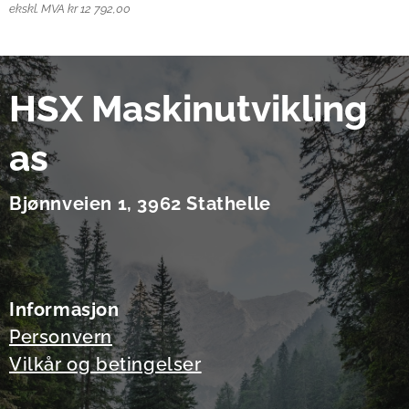
ekskl. MVA kr 12 792,00
HSX Maskinutvikling
as
Bjønnveien 1, 3962 Stathelle
Informasjon
Personvern
Vilkår og betingelser