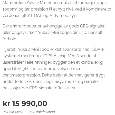
Mammotion Yuka 2 Mini 1000 er utviklet for hager opptil
1000m² og tar presisjon til et nytt nivå ved å kombinere to
verdener: 360° LiDAR og AI-kamerasyn.
Der andre roboter er avhengige av gode GPS-signaler
eller dagslys, "ser" Yuka 2 Mini hagen din i 3D, uansett
forhold.
Hjertet i Yuka 2 Mini 1000 er det avanserte 360° LiDAR-
systemet med en 10 TOPS AI chip. Ved å sende ut
laserstråler i alle retninger, bygger den et kontinuerlig
oppdatert 3D-kart over omgivelsene med
centimeterpresisjon. Dette betyr at den navigerer trygt
under tette trekroner, langs høye murer og i smale
passasjer der GPS-signaler ofte svikter.
kr
15 990,00
Pris inkl. MVA
uten fraktkostnad