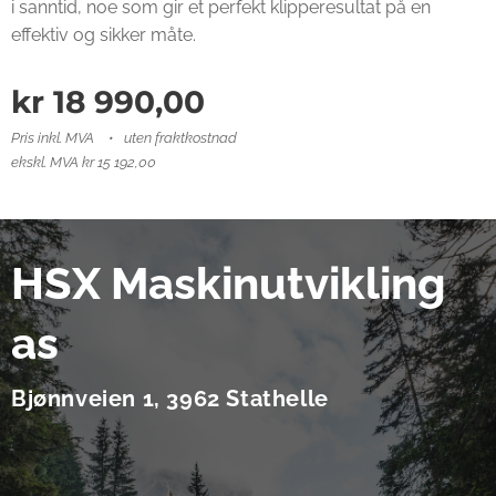
i sanntid, noe som gir et perfekt klipperesultat på en
effektiv og sikker måte.
kr
18 990,00
Pris inkl. MVA
uten fraktkostnad
ekskl. MVA kr 15 192,00
HSX Maskinutvikling
as
Bjønnveien 1, 3962 Stathelle