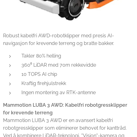
Robust kabelfri AWD-robotklipper med presis AI-
navigasjon for krevende terreng og bratte bakker.
Takler 80% helling
360⁰ LiDAR med 70m rekkevidde
10 TOPS AI chip
Kraftig firehjulstrekk
Ingen montering av RTK-antenne
Mammotion LUBA 3 AWD: Kabelfri robotgressklipper
for krevende terreng
Mammotion LUBA 3 AWD er en avansert kabelfri
robotgressklipper som eliminerer behovet for kanttråd.
Ved å kombinere LiDAR-teknologi, "Vision"-kamera og