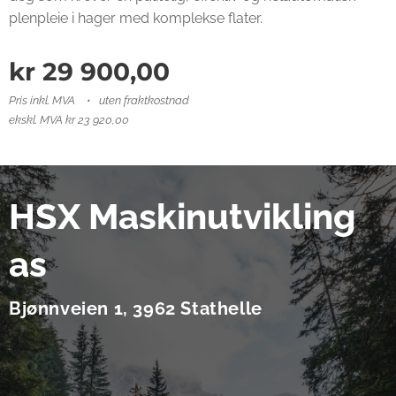
plenpleie i hager med komplekse flater.
kr
29 900,00
Pris inkl. MVA
uten fraktkostnad
ekskl. MVA kr 23 920,00
HSX Maskinutvikling
as
Bjønnveien 1, 3962 Stathelle