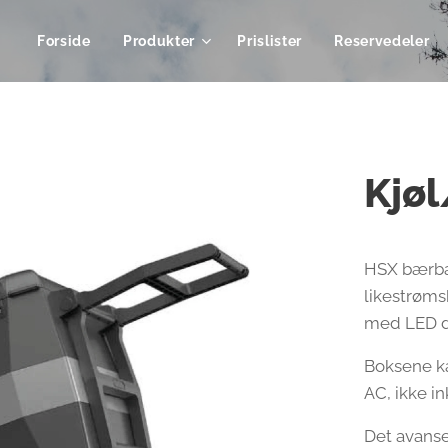
Forside
Produkter
Prislister
Reservedeler
Kjø
HSX bærbar
likestrøms
med LED di
Boksene ka
AC, ikke in
Det avans