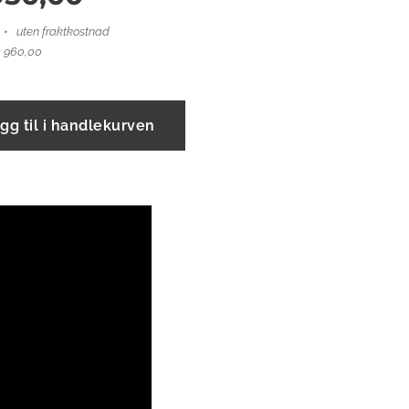
uten fraktkostnad
3 960,00
gg til i handlekurven