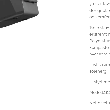
ytelse, la
designet fo
og komfort
To-i-ett av
ekstremt h
Polyetylen
kompakte s
hvor som h
Lavt strøm
solenergi.
Utstyrt me
Modell:GC
Netto vol