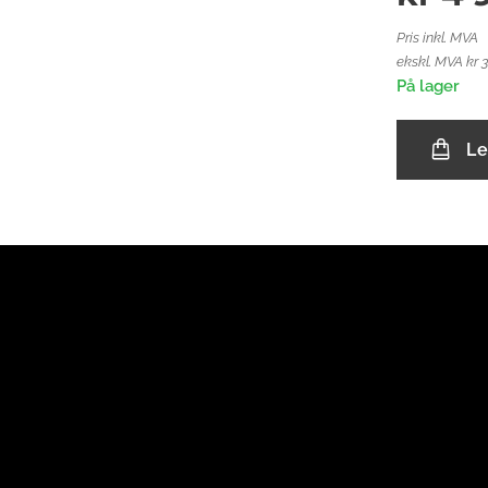
Pris inkl. MVA
ekskl. MVA kr 
På lager
Le