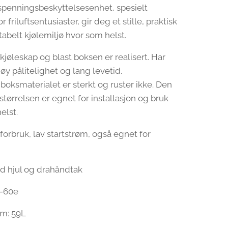
vspenningsbeskyttelsesenhet, spesielt
r friluftsentusiaster, gir deg et stille, praktisk
abelt kjølemiljø hvor som helst.
 kjøleskap og blast boksen er realisert. Har
øy pålitelighet og lang levetid.
boksmaterialet er sterkt og ruster ikke. Den
tørrelsen er egnet for installasjon og bruk
elst.
forbruk, lav startstrøm, også egnet for
d hjul og drahåndtak
-60e
um: 59L