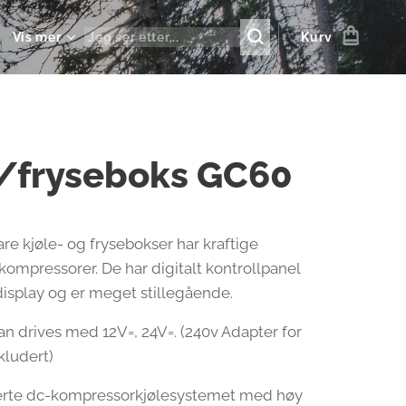
Vis mer
Kurv
l/fryseboks GC60
e kjøle- og frysebokser har kraftige
kompressorer. De har digitalt kontrollpanel
splay og er meget stillegående.
n drives med 12V=, 24V=. (240v Adapter for
kludert)
erte dc-kompressorkjølesystemet med høy