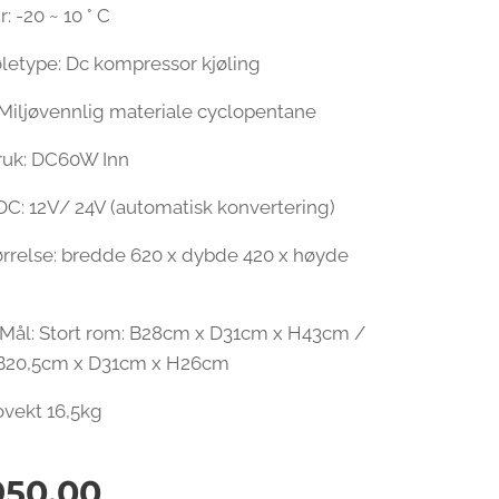
 -20 ~ 10 ° C
øletype: Dc kompressor kjøling
Miljøvennlig materiale cyclopentane
ruk: DC60W Inn
C: 12V/ 24V (automatisk konvertering)
rrelse: bredde 620 x dybde 420 x høyde
 Mål: Stort rom: B28cm x D31cm x H43cm /
 B20,5cm x D31cm x H26cm
ovekt 16,5kg
950,00