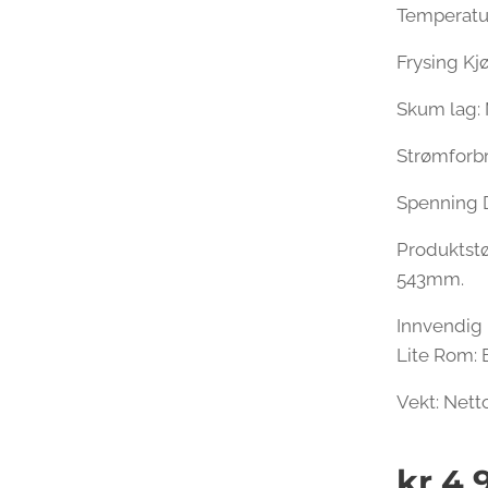
Temperatur:
Frysing Kj
Skum lag: 
Strømforb
Spenning D
Produktstø
543mm.
Innvendig
Lite Rom:
Vekt: Nett
kr
4 