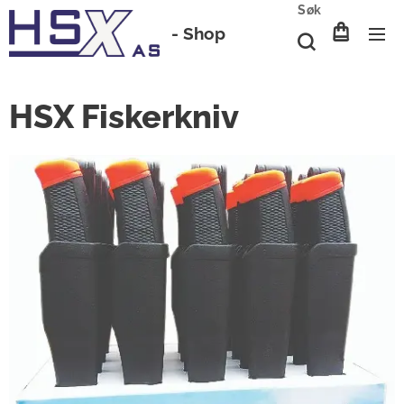
Søk
-
Shop
HSX Fiskerkniv