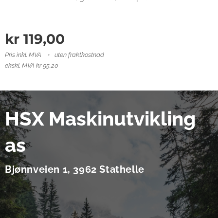
kr
119,00
Pris inkl. MVA
uten fraktkostnad
ekskl. MVA kr 95,20
HSX Maskinutvikling
as
Bjønnveien 1, 3962 Stathelle