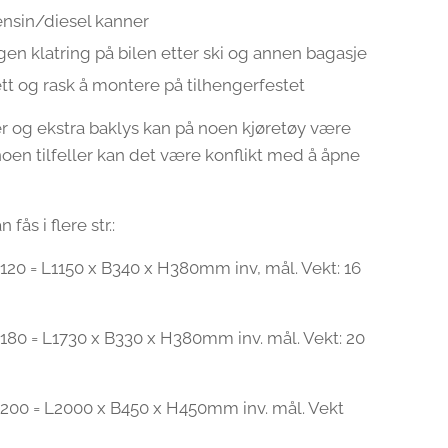
nsin/diesel kanner
gen klatring på bilen etter ski og annen bagasje
tt og rask å montere på tilhengerfestet
er og ekstra baklys kan på noen kjøretøy være
 noen tilfeller kan det være konflikt med å åpne
.
fås i flere str.:
20 = L1150 x B340 x H380mm inv, mål. Vekt: 16
g
80 = L1730 x B330 x H380mm inv. mål. Vekt: 20
g
00 = L2000 x B450 x H450mm inv. mål. Vekt
kg