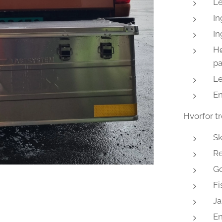
Le
In
In
Hø
pa
Le
En
Hvorfor t
Sk
R
Go
Fi
Ja
En