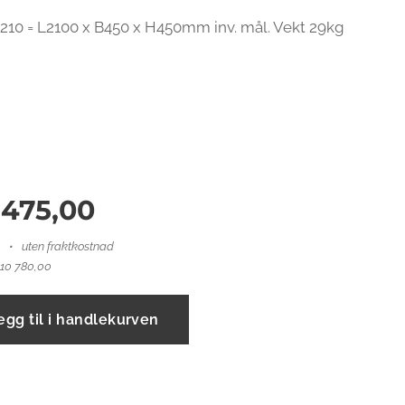
10 = L2100 x B450 x H450mm inv. mål. Vekt 29kg
 475,00
uten fraktkostnad
 10 780,00
egg til i handlekurven