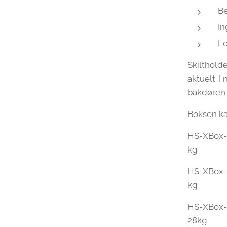
Be
In
Le
Skilthold
aktuelt. I
bakdøren
Boksen kan 
HS-XBox-1
k
HS-XBox-1
k
HS-XBox-2
28