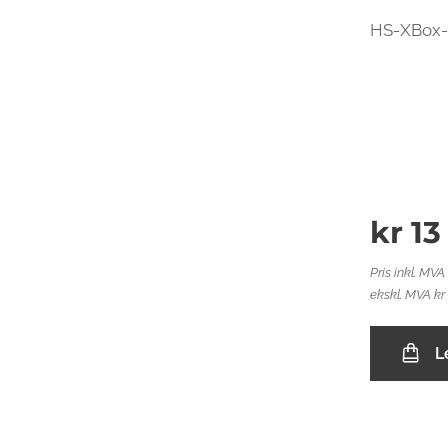
HS-XBox-2
kr
13
Pris inkl. MVA
ekskl. MVA kr
L