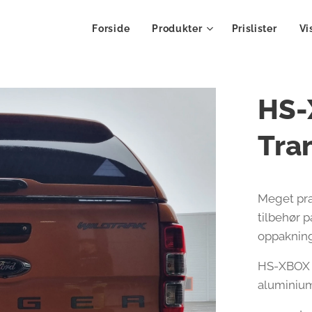
Forside
Produkter
Prislister
Vi
HS-
Tra
Meget prak
tilbehør 
oppakning
HS-XBOX e
aluminium