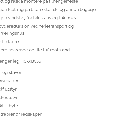
tt og rask å montere på tilhengerfeste
gen klatring på bilen etter ski og annen bagasje
gen vindstøy fra tak stativ og tak boks
ydereduksjon ved ferjetransport og
rkeringshus
tt å lagre
ergisparende og lite luftmotstand
renger jeg HS-XBOX?
i og staver
eisebager
lf utstyr
skeutstyr
kt utbytte
treprenør redskaper