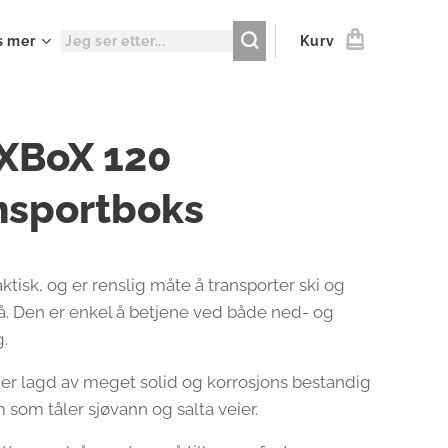
s mer
Kurv
XBoX 120
nsportboks
tisk, og er renslig måte å transporter ski og
på. Den er enkel å betjene ved både ned- og
.
r lagd av meget solid og korrosjons bestandig
 som tåler sjøvann og salta veier.