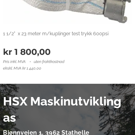
1 1/2" x 23 meter m/kuplinger test trykk 600psi
kr
1 800,00
Pris inkl. MVA
uten fraktkostnad
ekskl. MVA kr 1 440,00
HSX Maskinutvikling
as
Bjønnveien 1, 3962 Stathelle