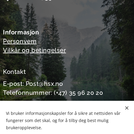
Informasjon
Personvern
Vilkår og betingelser
Kontakt
E-post: Post@hsx.no
Telefonnummer: (+47) 35 96 20 20
Vi bruker informasjonskapsler for å sikre at nettsiden vår
fungerer som det skal, og for å tilby deg best mulig
Informasjonskapsler
brukeropplevelse.