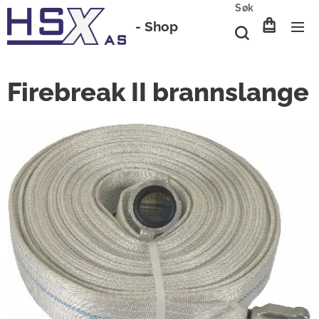
Søk
-
Shop
Firebreak II brannslange