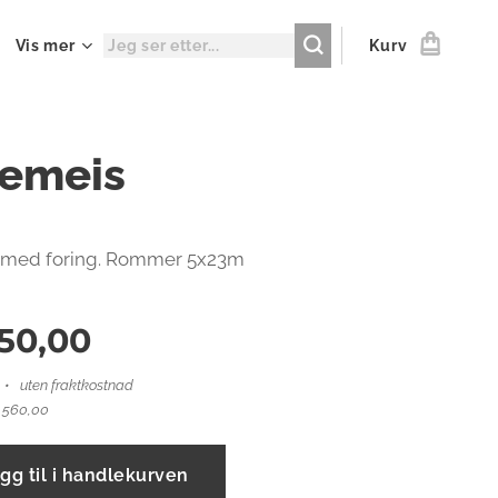
Vis mer
Kurv
emeis
med foring. Rommer 5x23m
950,00
uten fraktkostnad
1 560,00
gg til i handlekurven