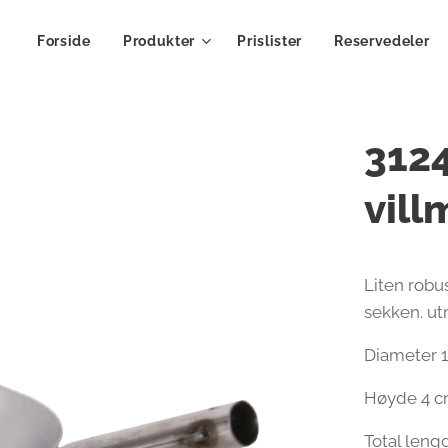
Forside
Produkter
Prislister
Reservedeler
3124
vil
Liten robus
sekken. utm
Diameter 
Høyde 4 
Total len