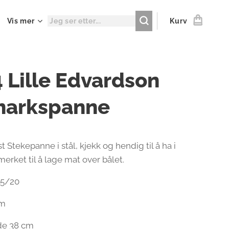
Vis mer
Kurv
 Lille Edvardson
lmarkspanne
t Stekepanne i stål, kjekk og hendig til å ha i
erket til å lage mat over bålet.
15/20
cm
gde 38 cm