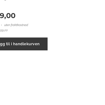
9,00
uten fraktkostnad
359,20
gg til i handlekurven