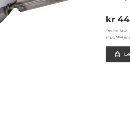
kr
44
Pris inkl. MVA
ekskl. MVA kr 
Le