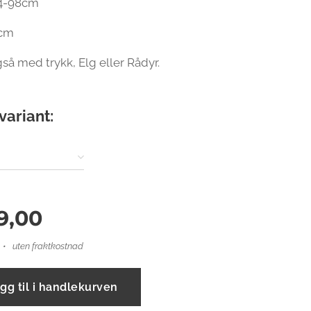
4-98cm
 cm
så med trykk, Elg eller Rådyr.
variant:
9,00
uten fraktkostnad
gg til i handlekurven