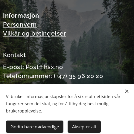
Informasjon
Personvern
Vilkår og betingelser
Kontakt
E-post: Post@hsx.no
Telefonnummer: (+47) 35 96 20 20
Vi bruker informasjonskapsler for å sikre at nettsiden vår
fungerer som det skal, og for å tilby deg best mulig
Informasjonskapsler
brukeropplevelse.
Legg til i handlekurven
Godta bare nødvendige
Aksepter alt