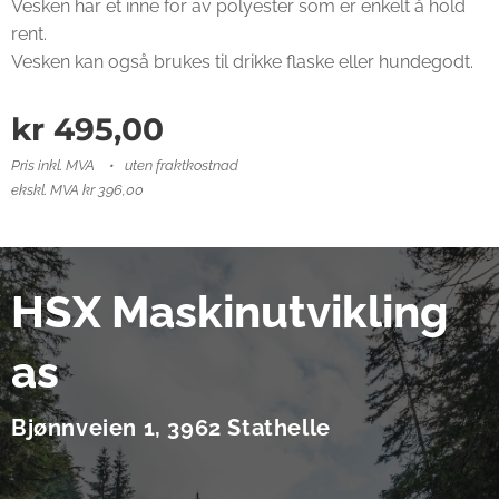
Vesken har et inne for av polyester som er enkelt å hold
rent.
Vesken kan også brukes til drikke flaske eller hundegodt.
kr
495,00
Pris inkl. MVA
uten fraktkostnad
ekskl. MVA kr 396,00
HSX Maskinutvikling
as
Bjønnveien 1, 3962 Stathelle