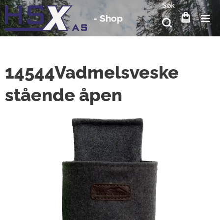
Søk
-
Shop
14544Vadmelsveske
stående åpen